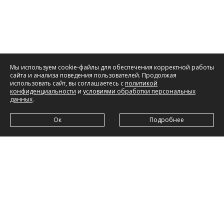
Мы используем cookie-файлы для обеспечения корректной работы
сайта и анализа поведения пользователей. Продолжая
использовать сайт, вы соглашаетесь с
политикой
конфиденциальности
и
условиями обработки персональных
данных
.
Ок
Подробнее
ООО «ОСАТЕК»
,
адрес:
142432, Московская обл., г. Черноголовка, ул. Береговая,
д. 24, пом. 20-21;
ОГРН:
1025003914858,
ИНН:
5031024868,
КПП:
503101001
© ООО «ОСАТЕК» • 1992 — 2026
Политика конфиденциальности
Согласие на обработку данных