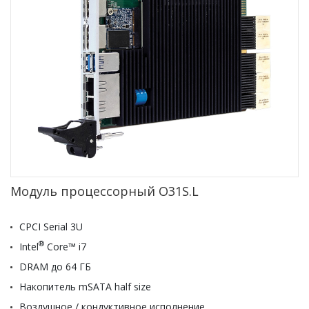
Модуль процессорный O31S.L
CPCI Serial 3U
®
Intel
Core™ i7
DRAM до 64 ГБ
Накопитель mSATA half size
Воздушное / кондуктивное исполнение