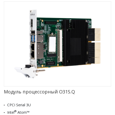
Модуль процессорный O31S.Q
CPCI Serial 3U
®
Intel
Atom™