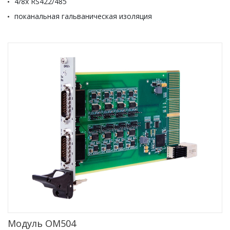
4/8х RS422/485
поканальная гальваническая изоляция
Модуль OM504