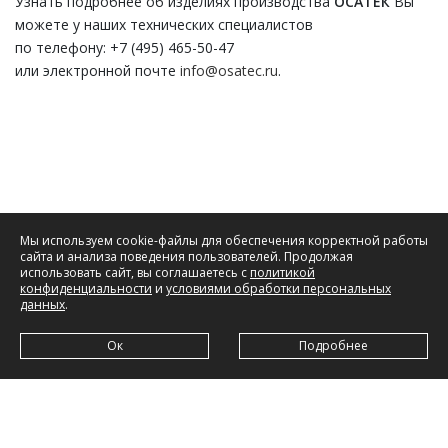
Узнать подробнее об изделиях производства
ОСАТЕК
Вы
можете у наших технических специалистов
по телефону: +7 (495) 465-50-47
или электронной почте
info@osatec.ru
.
Мы используем cookie-файлы для обеспечения корректной работы
сайта и анализа поведения пользователей. Продолжая
использовать сайт, вы соглашаетесь с
политикой
конфиденциальности
и
условиями обработки персональных
данных
.
Ок
Подробнее
ООО «ОСАТЕК»
,
адрес:
142432, Московская обл., г. Черноголовка, ул. Береговая,
д. 24, пом. 20-21;