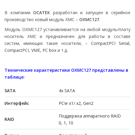
В компании
ОСАТЕК
разработан и запущен в серийное
производство новый модуль ХМС –
ОХМС127
.
Модуль ОХМС127 устанавливается на любой модуль/плату
носитель ХМС и предназначен для работы в составе
систем, имеющих такие носители, –
CompactPCI Serial
,
CompactPCI
,
VME
,
PC box
и т.д.
Технические характеристики OXMC127 представлены в
таблице:
SATA
4x SATA
Интерфейс
PCIe x1/ х2, Gen2
Поддержка аппаратного RAID
RAID
0, 1, 10